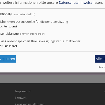
r weitere Informationen bitte unsere
Datenschutzhinweise
lesen.
ktional
(immer erforderlich)
ichern von Daten: Cookie für die Benutzersitzung
ck
:
Funktional
el! Freue dich und sei fröhlich von ganzem Herzen, du Toch
sent Manager
(immer erforderlich)
kie Consent speichert Ihre Einwilligungsstatus im Browser
ck
:
Funktional
ium Frieden verkündigt euch, die ihr fern wart, und Friede
zeptieren
Alle 
Reali
Fußbereichsmenü
Be
Impressum
Kontakt
Cookie-Einstellungen