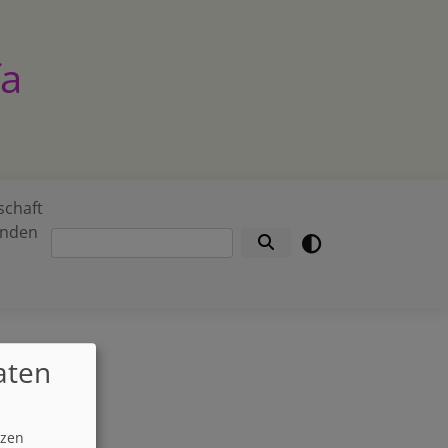
fa
schaft
enden
Suche
aten
tzen