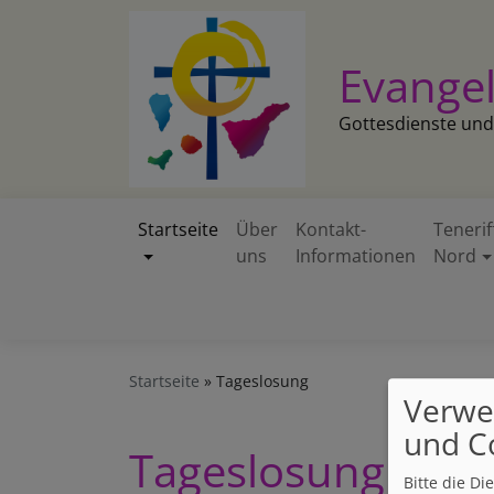
Direkt
zum
Inhalt
Evangel
Gottesdienste und
Startseite
Über
Kontakt-
Tenerif
uns
Informationen
Nord
Hauptnavigation
Startseite
Tageslosung
Verwe
und C
Tageslosung
Bitte die D