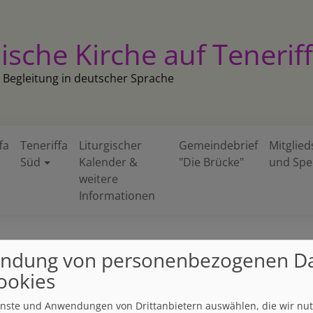
ische Kirche auf Tenerif
 Begleitung in deutscher Sprache
fa
Teneriffa
Liturgischer
Gemeindebrief
Mitglied
Süd
Kalender &
"Die Brücke"
und Sp
weitere
Informationen
ndung von personenbezogenen D
ookies
ienste und Anwendungen von Drittanbietern auswählen, die wir nu