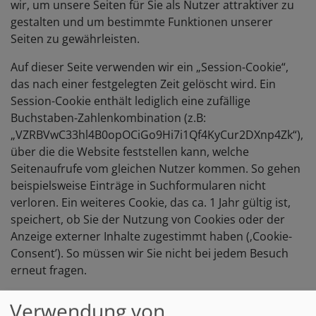
wir, um unsere Seiten für Sie als Nutzer attraktiver zu
gestalten und um bestimmte Funktionen unserer
Seiten zu gewährleisten.
Auf dieser Seite verwenden wir ein „Session-Cookie“,
das nach einer festgelegten Zeit gelöscht wird. Ein
Session-Cookie enthält lediglich eine zufällige
Buchstaben-Zahlenkombination (z.B:
„VZRBVwC33hl4B0opOCiGo9Hi7i1Qf4KyCur2DXnp4Zk“),
über die die Website feststellen kann, welche
Seitenaufrufe vom gleichen Nutzer kommen. So gehen
beispielsweise Einträge in Suchformularen nicht
verloren. Ein weiteres Cookie, das ca. 1 Jahr gültig ist,
speichert, ob Sie der Nutzung von Cookies oder der
Anzeige externer Inhalte zugestimmt haben (‚Cookie-
Consent’). So müssen wir Sie nicht bei jedem Besuch
erneut fragen.
Sie haben die Möglichkeit, Ihren Browser so
Verwendung von
einzustellen, dass Sie über das Setzen von Cookies