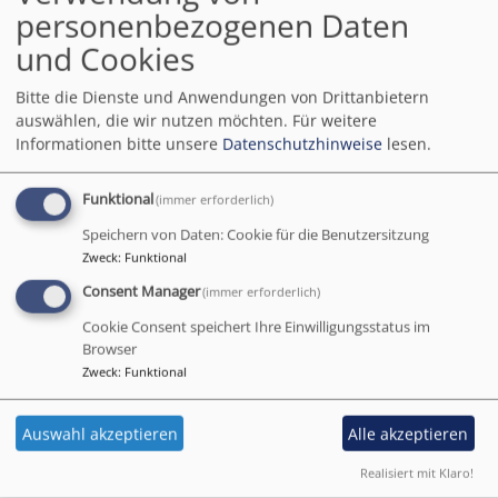
personenbezogenen Daten
informiert werden und Cookies nur im Einzelfall
und Cookies
erlauben. Oder Sie können mit einer entsprechenden
Einstellung die Annahme von Cookies für bestimmte
Bitte die Dienste und Anwendungen von Drittanbietern
Fälle oder generell ausschließen sowie das
auswählen, die wir nutzen möchten.
Für weitere
automatische Löschen der Cookies beim Schließen des
Informationen bitte unsere
Datenschutzhinweise
lesen.
Browsers aktivieren. Wir weisen jedoch darauf hin,
dass bei Deaktivierung von Cookies die Funktionalität
Funktional
(immer erforderlich)
dieser Website eingeschränkt sein kann.
Speichern von Daten: Cookie für die Benutzersitzung
Server-Log-Dateien
Zweck
:
Funktional
Consent Manager
(immer erforderlich)
Wenn Sie unsere Website aufrufen, werden von
unserem Provider automatisch personenbezogene
Cookie Consent speichert Ihre Einwilligungsstatus im
Browser
Daten erhoben und in sogenannten Server-Log-
Zweck
:
Funktional
Dateien gespeichert. Hierbei handelt es sich um
folgende Informationen:
Auswahl akzeptieren
Alle akzeptieren
Browsertyp und -version
Realisiert mit Klaro!
Betriebssystem