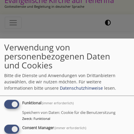
Evangelische Kirche auf Teneriffa
Gottesdienste und Begleitung in deutscher Sprache
Hauptnavigation
Startseite
Gymnastik
Verwendung von
personenbezogenen Daten
Gymnastik
und Cookies
Bitte die Dienste und Anwendungen von Drittanbietern
auswählen, die wir nutzen möchten.
Für weitere
Informationen bitte unsere
Datenschutzhinweise
lesen.
Stuhlgymnastik
Funktional
(immer erforderlich)
immer mittwochs um 11 h mit Carla Peters (erster
Speichern von Daten: Cookie für die Benutzersitzung
Termin der Saison am 08.10.2025)
Zweck
:
Funktional
Consent Manager
(immer erforderlich)
Bewegung tut gut, auch wenn man keine Berge