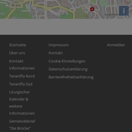
i
Hauptnavigation
Fußbereichsmenü
Benutzerme
Startseite
Impressum
Anmelden
Über uns
Kontakt
Kontakt-
Cookie-Einstellungen
Informationen
Datenschutzerklärung
Teneriffa Nord
Barrierefreiheitserklärung
Teneriffa Süd
Liturgischer
Kalender &
weitere
Informationen
Gemeindebrief
"Die Brücke"