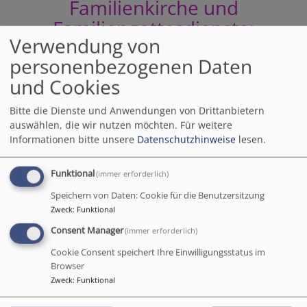
Familienkirche und
Familiengottesdienste:
Verwendung von
Weitere Informationen folgen in Kürze
personenbezogenen Daten
und Cookies
Bitte die Dienste und Anwendungen von Drittanbietern
So finden Sie uns:
auswählen, die wir nutzen möchten.
Für weitere
Informationen bitte unsere
Datenschutzhinweise
lesen.
mit dem Auto
über eine der 3 Zufahrtsstraßen zum
Taoropark. Die Kirche liegt direkt an der Hauptstaße
Funktional
(immer erforderlich)
Carretera (Ctra.) Taoro. Parkpätze stehen rund um die
Speichern von Daten: Cookie für die Benutzersitzung
Kirche zur Verfügung.
Zweck
:
Funktional
mit dem Taxi
kostet die Fahrt aus dem
Consent Manager
(immer erforderlich)
Innenstadtbereich von Puerto de la Cruz oder aus La
Cookie Consent speichert Ihre Einwilligungsstatus im
Paz 3,50 - 4,50 EUR. Um eine Fahrt zum "Parque Taoro,
Browser
Iglesia Anglicana" bitten.
Zweck
:
Funktional
mit dem Bus
ist die Kirche ebenfalls gut zu erreichen,